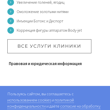
Увеличение голеней, ягодиц
Омоложение золотыми нитями
Инъекции Ботокс и Диспорт
Коррекция фигуры аппаратом Body-jet
ВСЕ УСЛУГИ КЛИНИКИ
Правовая и юридическая информация
Пользуясь сайтом, вы соглашаетесь с
использованием cookies
и
политикой
конфиденциальности
и даёте
согласие на обработку
© 2008 -
2026 | Клиника пластической и эстетической