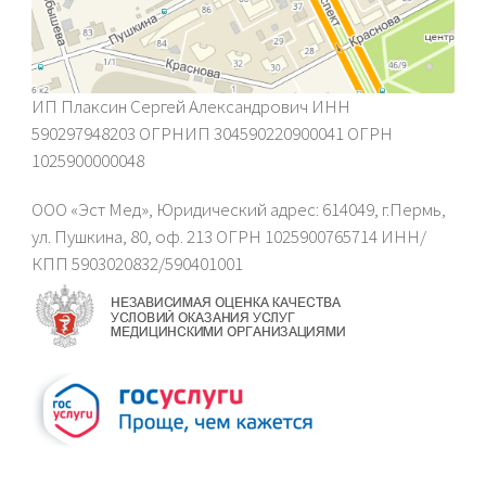
ИП Плаксин Сергей Александрович ИНН
590297948203 ОГРНИП 304590220900041 ОГРН
1025900000048
ООО «Эст Мед», Юридический адрес: 614049, г.Пермь,
ул. Пушкина, 80, оф. 213 ОГРН 1025900765714 ИНН/
КПП 5903020832/590401001