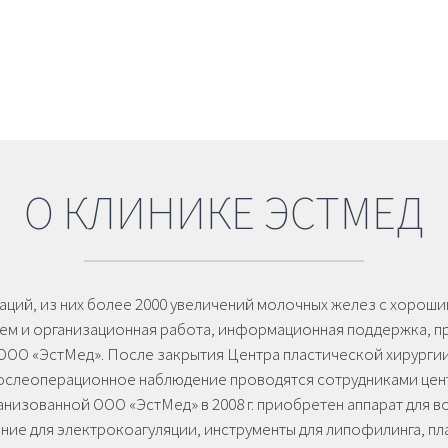
О КЛИНИКЕ ЭСТМЕД
аций, из них более 2000 увеличений молочных желез с хорош
рием и организационная работа, информационная поддержка, 
ООО «ЭстМед». После закрытия Центра пластической хирургии
послеоперационное наблюдение проводятся сотрудниками цен
анизованной ООО «ЭстМед» в 2008 г. приобретен аппарат для 
ние для электрокоагуляции, инструменты для липофилинга, пл