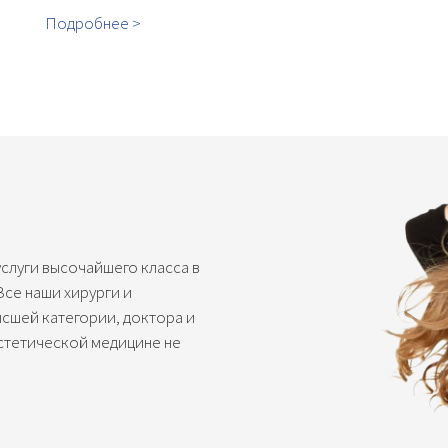
Подробнее >
услуги высочайшего класса в
Все наши хирурги и
ысшей категории, доктора и
эстетической медицине не