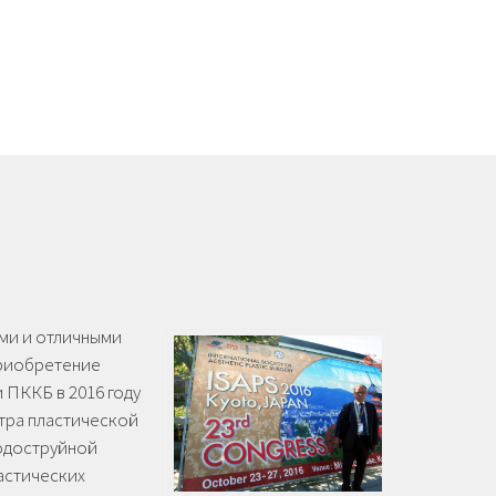
ими и отличными
приобретение
 ПККБ в 2016 году
тра пластической
водоструйной
астических