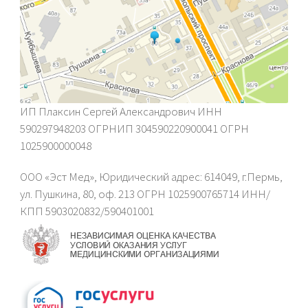
ИП Плаксин Сергей Александрович ИНН
590297948203 ОГРНИП 304590220900041 ОГРН
1025900000048
ООО «Эст Мед», Юридический адрес: 614049, г.Пермь,
ул. Пушкина, 80, оф. 213 ОГРН 1025900765714 ИНН/
КПП 5903020832/590401001