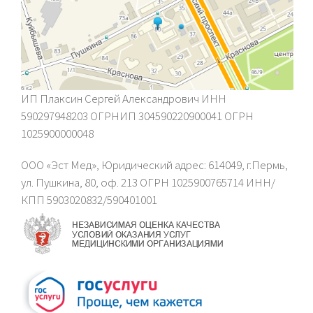
ИП Плаксин Сергей Александрович ИНН
590297948203 ОГРНИП 304590220900041 ОГРН
1025900000048
ООО «Эст Мед», Юридический адрес: 614049, г.Пермь,
ул. Пушкина, 80, оф. 213 ОГРН 1025900765714 ИНН/
КПП 5903020832/590401001